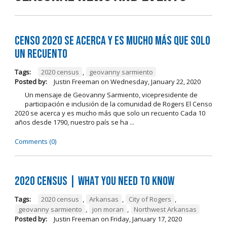
Censo 2020 se Acerca y es Mucho Más que Solo
un Recuento
Tags:
2020 census
,
geovanny sarmiento
Posted by:
Justin Freeman
on
Wednesday, January 22, 2020
Un mensaje de Geovanny Sarmiento, vicepresidente de
participación e inclusión de la comunidad de Rogers El Censo
2020 se acerca y es mucho más que solo un recuento Cada 10
años desde 1790, nuestro país se ha ...
Comments (0)
2020 Census | What You Need to Know
Tags:
2020 census
,
Arkansas
,
City of Rogers
,
geovanny sarmiento
,
jon moran
,
Northwest Arkansas
Posted by:
Justin Freeman
on
Friday, January 17, 2020